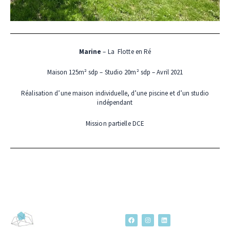
Marine
– La Flotte en Ré
Maison 125m² sdp – Studio 20m² sdp – Avril 2021
Réalisation d’une maison individuelle, d’une piscine et d’un studio
indépendant
Mission partielle DCE
F
I
L
a
n
i
c
s
n