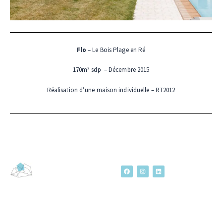
Flo
– Le Bois Plage en Ré
170m² sdp – Décembre 2015
Réalisation d’une maison individuelle – RT2012
F
I
L
a
n
i
c
s
n
e
t
k
b
a
e
o
g
d
o
r
i
k
a
n
m