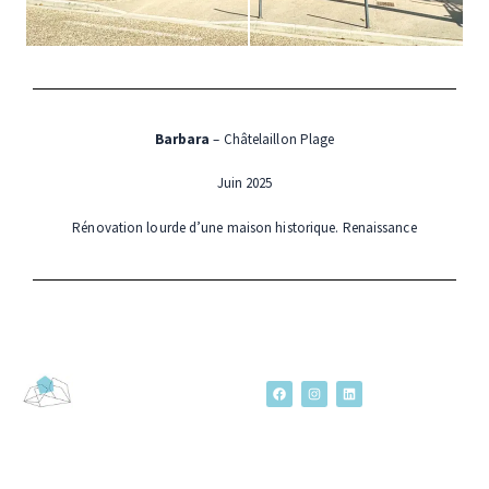
Barbara
– Châtelaillon Plage
Juin 2025
Rénovation lourde d’une maison historique. Renaissance
F
I
L
a
n
i
c
s
n
e
t
k
b
a
e
o
g
d
o
r
i
k
a
n