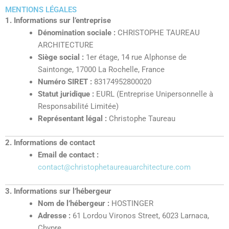
Aller
MENTIONS LÉGALES
au
1. Informations sur l’entreprise
contenu
Dénomination sociale :
CHRISTOPHE TAUREAU
ARCHITECTURE
Siège social :
1er étage, 14 rue Alphonse de
Saintonge, 17000 La Rochelle, France
Numéro SIRET :
83174952800020
Statut juridique :
EURL (Entreprise Unipersonnelle à
Responsabilité Limitée)
Représentant légal :
Christophe Taureau
2. Informations de contact
Email de contact :
contact@christophetaureauarchitecture.com
3. Informations sur l’hébergeur
Nom de l’hébergeur :
HOSTINGER
Adresse :
61 Lordou Vironos Street, 6023 Larnaca,
Chypre